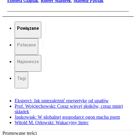
Elżbieta Glapiak
,
Robert Mazurek
,
Mateusz Pawlak
Powiązane
Polecane
Najnowsze
Tagi
Eksperci: Jak uniezależnić energetykę od upałów
Prof. Wojciechowski: Coraz więcej słoików, coraz mniej
składek
Jankowiak: W globalnej gospodarce ogon macha psem
Witold M. Orłowski: Wakacyjny lipiec
Promowane treści