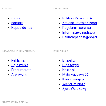
KONTAKT
REGULAMIN
O nas
Polityka Prywatności
Kontakt
Zmiana ustawień zgód
Napisz do nas
Regulamin serwisu
Informacje o nadawcy
Deklaracja dostępności
REKLAMA I PRENUMERATA
PARTNERZY
Reklama
E-kiosk.pl
Ogłoszenia
E-gazety.pl
Prenumerata
Nexto.pl
Archiwum
Mała księgowość
Kancelarierp.pl
Wieści Rolnicze
Życie Warszawy
NASZE WYDARZENIA