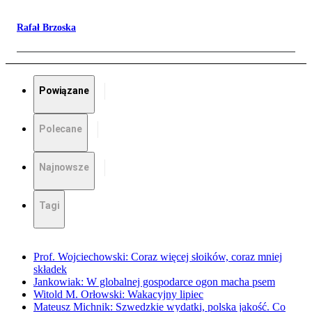
Rafał Brzoska
Powiązane
Polecane
Najnowsze
Tagi
Prof. Wojciechowski: Coraz więcej słoików, coraz mniej
składek
Jankowiak: W globalnej gospodarce ogon macha psem
Witold M. Orłowski: Wakacyjny lipiec
Mateusz Michnik: Szwedzkie wydatki, polska jakość. Co