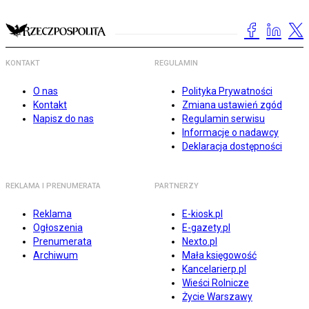
KONTAKT
REGULAMIN
O nas
Polityka Prywatności
Kontakt
Zmiana ustawień zgód
Napisz do nas
Regulamin serwisu
Informacje o nadawcy
Deklaracja dostępności
REKLAMA I PRENUMERATA
PARTNERZY
Reklama
E-kiosk.pl
Ogłoszenia
E-gazety.pl
Prenumerata
Nexto.pl
Archiwum
Mała księgowość
Kancelarierp.pl
Wieści Rolnicze
Życie Warszawy