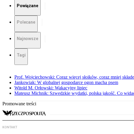
Powiązane
Polecane
Najnowsze
Tagi
Prof. Wojciechowski: Coraz więcej słoików, coraz mniej skład
Jankowiak: W globalnej gospodarce ogon macha psem
Witold M. Orłowski: Wakacyjny lipiec
Mateusz Michnik: Szwedzkie wydatki, polska jakość. Co wid
Promowane treści
KONTAKT