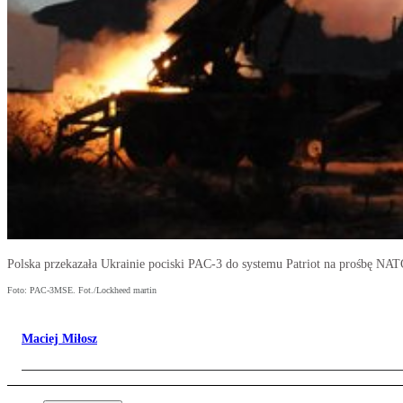
Polska przekazała Ukrainie pociski PAC-3 do systemu Patriot na prośbę NA
Foto: PAC-3MSE. Fot./Lockheed martin
Maciej Miłosz