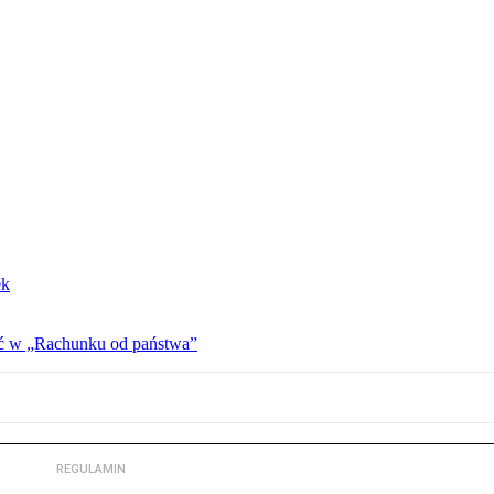
ek
ać w „Rachunku od państwa”
REGULAMIN