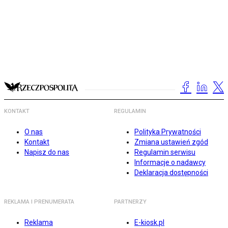
KONTAKT
REGULAMIN
O nas
Polityka Prywatności
Kontakt
Zmiana ustawień zgód
Napisz do nas
Regulamin serwisu
Informacje o nadawcy
Deklaracja dostępności
REKLAMA I PRENUMERATA
PARTNERZY
Reklama
E-kiosk.pl