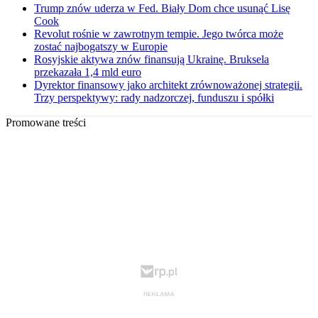
Trump znów uderza w Fed. Biały Dom chce usunąć Lisę
Cook
Revolut rośnie w zawrotnym tempie. Jego twórca może
zostać najbogatszy w Europie
Rosyjskie aktywa znów finansują Ukrainę. Bruksela
przekazała 1,4 mld euro
Dyrektor finansowy jako architekt zrównoważonej strategii.
Trzy perspektywy: rady nadzorczej, funduszu i spółki
Promowane treści