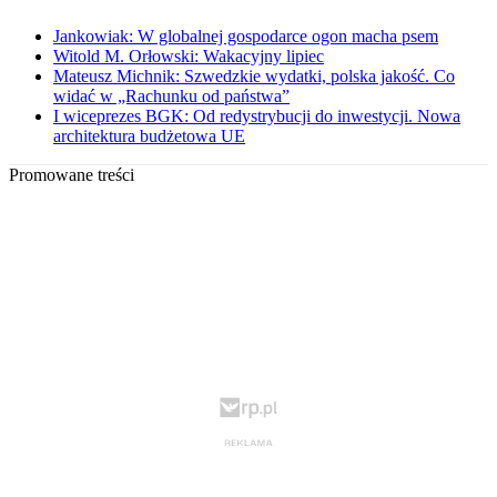
Jankowiak: W globalnej gospodarce ogon macha psem
Witold M. Orłowski: Wakacyjny lipiec
Mateusz Michnik: Szwedzkie wydatki, polska jakość. Co
widać w „Rachunku od państwa”
I wiceprezes BGK: Od redystrybucji do inwestycji. Nowa
architektura budżetowa UE
Promowane treści