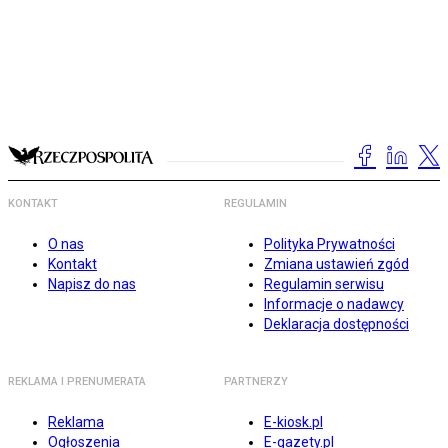
KONTAKT
REGULAMIN
O nas
Polityka Prywatności
Kontakt
Zmiana ustawień zgód
Napisz do nas
Regulamin serwisu
Informacje o nadawcy
Deklaracja dostępności
REKLAMA I PRENUMERATA
PARTNERZY
Reklama
E-kiosk.pl
Ogłoszenia
E-gazety.pl