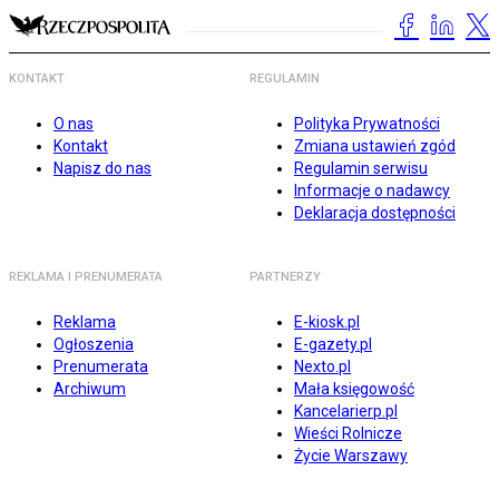
KONTAKT
REGULAMIN
O nas
Polityka Prywatności
Kontakt
Zmiana ustawień zgód
Napisz do nas
Regulamin serwisu
Informacje o nadawcy
Deklaracja dostępności
REKLAMA I PRENUMERATA
PARTNERZY
Reklama
E-kiosk.pl
Ogłoszenia
E-gazety.pl
Prenumerata
Nexto.pl
Archiwum
Mała księgowość
Kancelarierp.pl
Wieści Rolnicze
Życie Warszawy