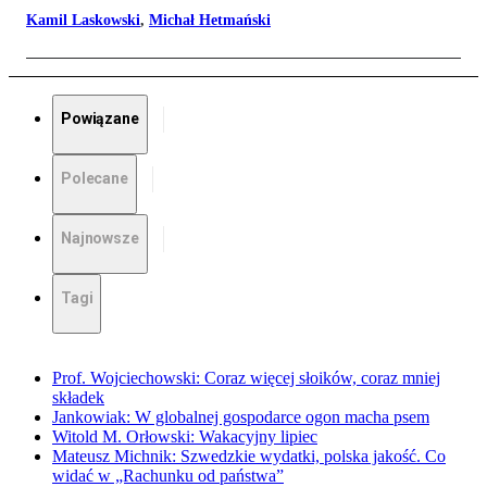
Kamil Laskowski
,
Michał Hetmański
Powiązane
Polecane
Najnowsze
Tagi
Prof. Wojciechowski: Coraz więcej słoików, coraz mniej
składek
Jankowiak: W globalnej gospodarce ogon macha psem
Witold M. Orłowski: Wakacyjny lipiec
Mateusz Michnik: Szwedzkie wydatki, polska jakość. Co
widać w „Rachunku od państwa”