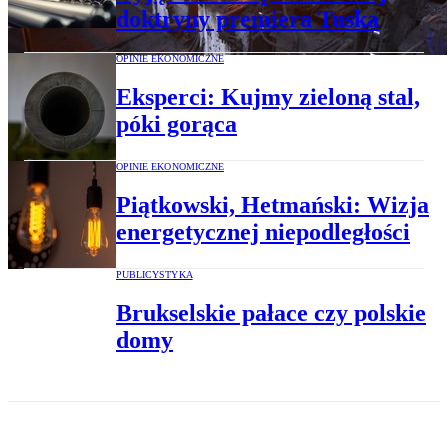
doktryny premiera Tuska
OPINIE EKONOMICZNE
Eksperci: Kujmy zieloną stal,
póki gorąca
OPINIE EKONOMICZNE
Piątkowski, Hetmański: Wizja
energetycznej niepodległości
PUBLICYSTYKA
Brukselskie pałace czy polskie
domy