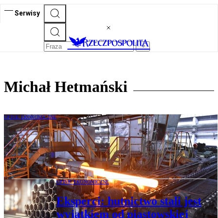
Serwisy
Michał Hetmański
OPINIE EKONOMICZNE
Michał Hetmański, Kamil Laskowski:
Hutnictwo to wyjątek od piastowskiej
doktryny Tuska
OPINIE EKONOMICZNE
Eksperci: hutnictwo stali jest
wyjątkiem od piastowskiej