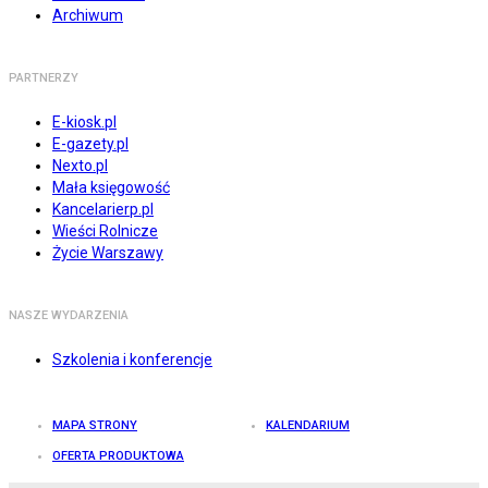
Archiwum
PARTNERZY
E-kiosk.pl
E-gazety.pl
Nexto.pl
Mała księgowość
Kancelarierp.pl
Wieści Rolnicze
Życie Warszawy
NASZE WYDARZENIA
Szkolenia i konferencje
MAPA STRONY
KALENDARIUM
OFERTA PRODUKTOWA