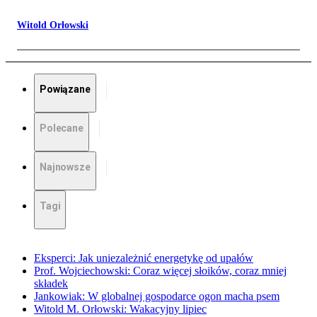
Witold Orłowski
Powiązane
Polecane
Najnowsze
Tagi
Eksperci: Jak uniezależnić energetykę od upałów
Prof. Wojciechowski: Coraz więcej słoików, coraz mniej
składek
Jankowiak: W globalnej gospodarce ogon macha psem
Witold M. Orłowski: Wakacyjny lipiec