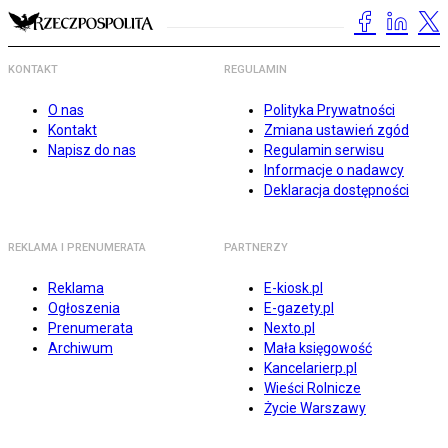
KONTAKT
REGULAMIN
O nas
Polityka Prywatności
Kontakt
Zmiana ustawień zgód
Napisz do nas
Regulamin serwisu
Informacje o nadawcy
Deklaracja dostępności
REKLAMA I PRENUMERATA
PARTNERZY
Reklama
E-kiosk.pl
Ogłoszenia
E-gazety.pl
Prenumerata
Nexto.pl
Archiwum
Mała księgowość
Kancelarierp.pl
Wieści Rolnicze
Życie Warszawy