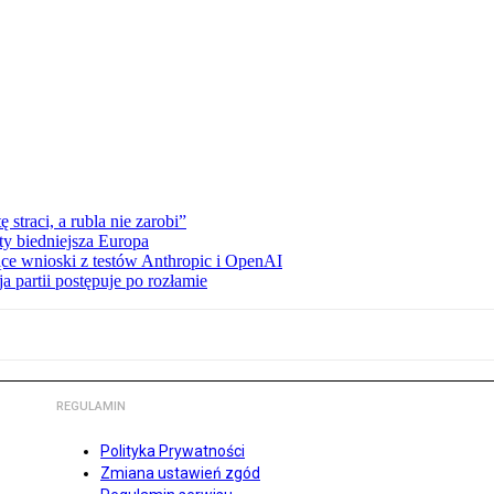
straci, a rubla nie zarobi”
ty biedniejsza Europa
ce wnioski z testów Anthropic i OpenAI
 partii postępuje po rozłamie
REGULAMIN
Polityka Prywatności
Zmiana ustawień zgód