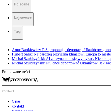
Polecane
Najnowsze
Tagi
Artur Bartkiewicz: PiS proponując deportacje Ukraińców „cnotę 
Hubert Salik: Najbardziej przyjazna klimatowi Europa to nieste
Michał Szułdrzyński: AI zaczyna nam się wymykać. Niepokoją
Michał Szułdrzyński: PiS chce deportować Ukraińców. Jakizacja
Promowane treści
KONTAKT
O nas
Kontakt