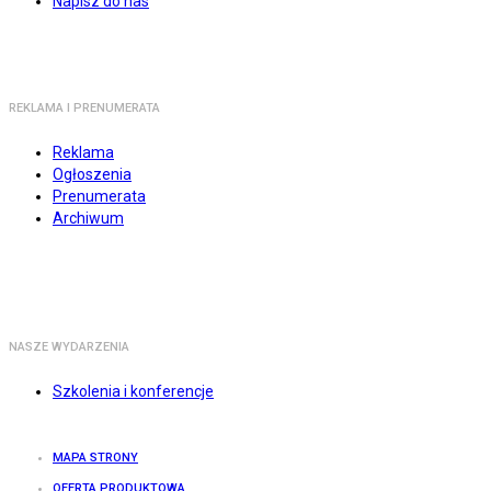
Napisz do nas
REKLAMA I PRENUMERATA
Reklama
Ogłoszenia
Prenumerata
Archiwum
NASZE WYDARZENIA
Szkolenia i konferencje
MAPA STRONY
OFERTA PRODUKTOWA