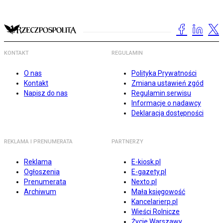
KONTAKT
REGULAMIN
O nas
Polityka Prywatności
Kontakt
Zmiana ustawień zgód
Napisz do nas
Regulamin serwisu
Informacje o nadawcy
Deklaracja dostępności
REKLAMA I PRENUMERATA
PARTNERZY
Reklama
E-kiosk.pl
Ogłoszenia
E-gazety.pl
Prenumerata
Nexto.pl
Archiwum
Mała księgowość
Kancelarierp.pl
Wieści Rolnicze
Życie Warszawy