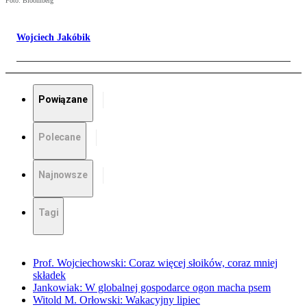
Foto: Bloomberg
Wojciech Jakóbik
Powiązane
Polecane
Najnowsze
Tagi
Prof. Wojciechowski: Coraz więcej słoików, coraz mniej
składek
Jankowiak: W globalnej gospodarce ogon macha psem
Witold M. Orłowski: Wakacyjny lipiec