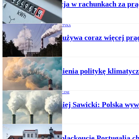
Rewolucja w rachunkach za prą
ELEKTROENERGETYKA
Polska zużywa coraz więcej prąd
CO2
Unia zmienia politykę klimatyc
OPINIE EKONOMICZNE
Bartłomiej Sawicki: Polska wyw
OZE
Rok po blackoucie Portugalia c