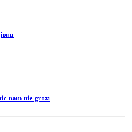
gionu
ic nam nie grozi