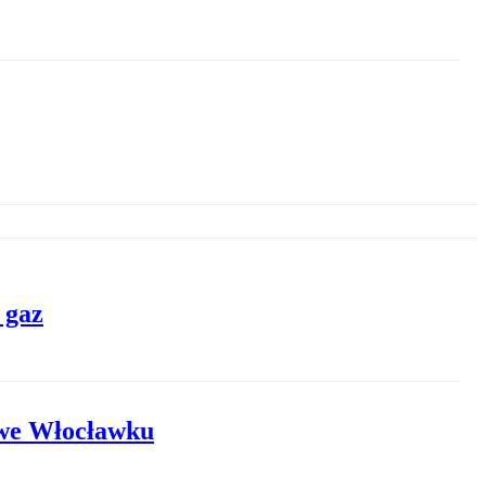
 gaz
 we Włocławku