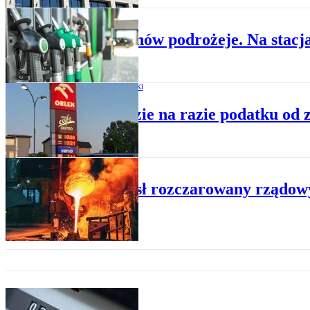
CENY ENERGII
Diesel znów podrożeje. Na stacja
BUDŻET I PODATKI
Nie będzie na razie podatku od
CENY ENERGII
Przemysł rozczarowany rządowy
CENY ENERGII