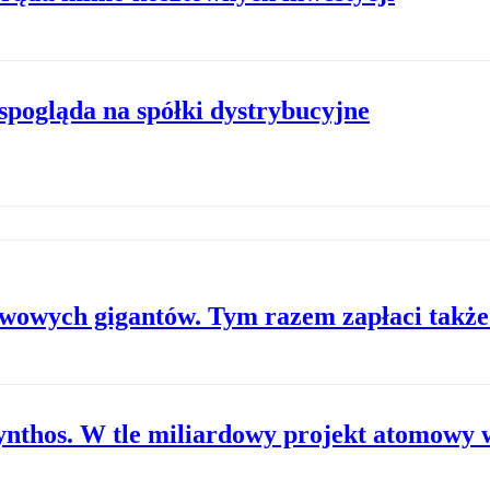
spogląda na spółki dystrybucyjne
iwowych gigantów. Tym razem zapłaci także
ynthos. W tle miliardowy projekt atomowy