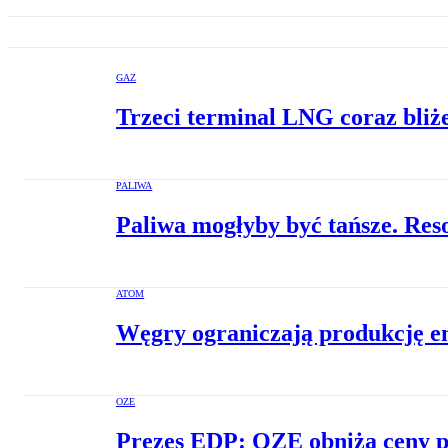
GAZ
Trzeci terminal LNG coraz bliż
PALIWA
Paliwa mogłyby być tańsze. Res
ATOM
Węgry ograniczają produkcję ene
OZE
Prezes EDP: OZE obniżą ceny p