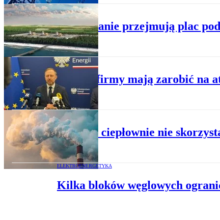
ATOM
Amerykanie przejmują plac pod 
ATOM
Polskie firmy mają zarobić na 
EKOLOGIA
Lokalne ciepłownie nie skorzys
ELEKTROENERGETYKA
Kilka bloków węglowych ogranic