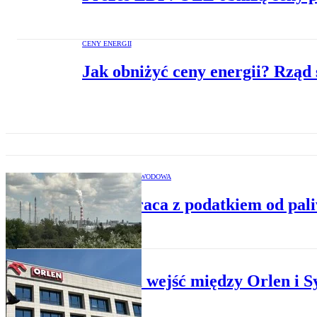
CENY ENERGII
Jak obniżyć ceny energii? Rząd 
ENERGETYKA ZAWODOWA
Rząd wraca z podatkiem od pal
ATOM
PFR ma wejść między Orlen i S