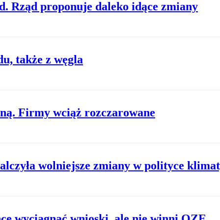
d. Rząd proponuje daleko idące zmiany
u, także z węgla
zną. Firmy wciąż rozczarowane
alczyła wolniejsze zmiany w polityce klima
hce wyciągnąć wnioski, ale nie winni OZE