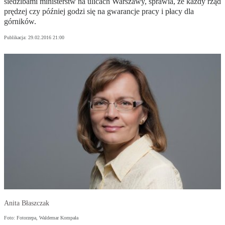
siedzibami ministerstw na ulicach Warszawy, sprawia, że każdy rząd
prędzej czy później godzi się na gwarancje pracy i płacy dla
górników.
Publikacja:
29.02.2016 21:00
Anita Błaszczak
Foto: Fotorzepa, Waldemar Kompała