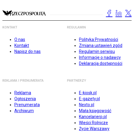
KONTAKT
REGULAMIN
O nas
Polityka Prywatności
Kontakt
Zmiana ustawień zgód
Napisz do nas
Regulamin serwisu
Informacje o nadawcy
Deklaracja dostępności
REKLAMA I PRENUMERATA
PARTNERZY
Reklama
E-kiosk.pl
Ogłoszenia
E-gazety.pl
Prenumerata
Nexto.pl
Archiwum
Mała księgowość
Kancelarierp.pl
Wieści Rolnicze
Życie Warszawy