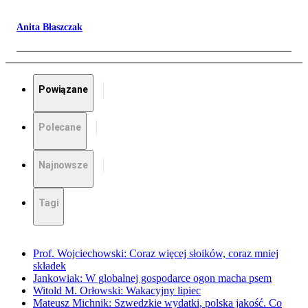
Anita Błaszczak
Powiązane
Polecane
Najnowsze
Tagi
Prof. Wojciechowski: Coraz więcej słoików, coraz mniej
składek
Jankowiak: W globalnej gospodarce ogon macha psem
Witold M. Orłowski: Wakacyjny lipiec
Mateusz Michnik: Szwedzkie wydatki, polska jakość. Co