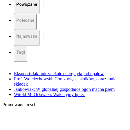
Powiązane
Polecane
Najnowsze
Tagi
Eksperci: Jak uniezależnić energetykę od upałów
Prof. Wojciechowski: Coraz więcej słoików, coraz mniej
składek
Jankowiak: W globalnej gospodarce ogon macha psem
Witold M. Orłowski: Wakacyjny lipiec
Promowane treści