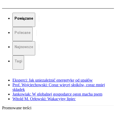
Powiązane
Polecane
Najnowsze
Tagi
Eksperci: Jak uniezależnić energetykę od upałów
Prof. Wojciechowski: Coraz więcej słoików, coraz mniej
składek
Jankowiak: W globalnej gospodarce ogon macha psem
Witold M. Orłowski: Wakacyjny lipiec
Promowane treści