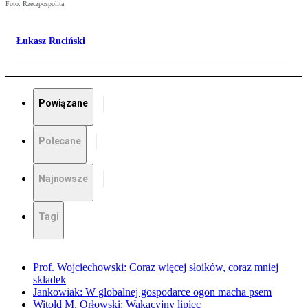
Foto: Rzeczpospolita
Łukasz Ruciński
Powiązane
Polecane
Najnowsze
Tagi
Prof. Wojciechowski: Coraz więcej słoików, coraz mniej
składek
Jankowiak: W globalnej gospodarce ogon macha psem
Witold M. Orłowski: Wakacyjny lipiec