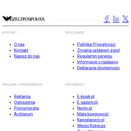
KONTAKT
REGULAMIN
O nas
Polityka Prywatności
Kontakt
Zmiana ustawień zgód
Napisz do nas
Regulamin serwisu
Informacje o nadawcy
Deklaracja dostępności
REKLAMA I PRENUMERATA
PARTNERZY
Reklama
E-kiosk.pl
Ogłoszenia
E-gazety.pl
Prenumerata
Nexto.pl
Archiwum
Mała księgowość
Kancelarierp.pl
Wieści Rolnicze