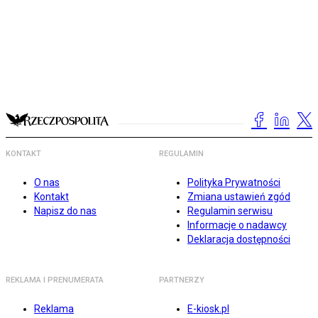
KONTAKT
REGULAMIN
O nas
Polityka Prywatności
Kontakt
Zmiana ustawień zgód
Napisz do nas
Regulamin serwisu
Informacje o nadawcy
Deklaracja dostępności
REKLAMA I PRENUMERATA
PARTNERZY
Reklama
E-kiosk.pl