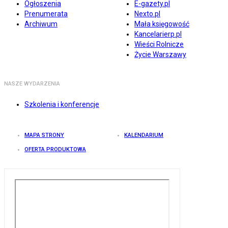
Ogłoszenia
E-gazety.pl
Prenumerata
Nexto.pl
Archiwum
Mała księgowość
Kancelarierp.pl
Wieści Rolnicze
Życie Warszawy
NASZE WYDARZENIA
Szkolenia i konferencje
MAPA STRONY
KALENDARIUM
OFERTA PRODUKTOWA