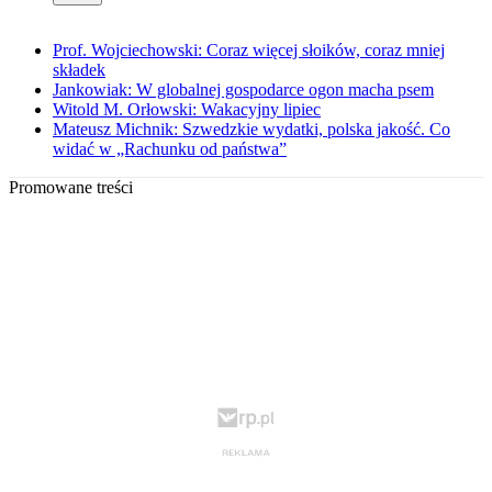
Prof. Wojciechowski: Coraz więcej słoików, coraz mniej
składek
Jankowiak: W globalnej gospodarce ogon macha psem
Witold M. Orłowski: Wakacyjny lipiec
Mateusz Michnik: Szwedzkie wydatki, polska jakość. Co
widać w „Rachunku od państwa”
Promowane treści