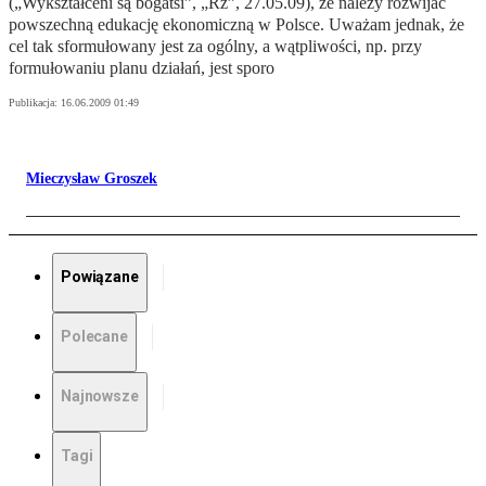
(„Wykształceni są bogatsi”, „Rz”, 27.05.09), że należy rozwijać
powszechną edukację ekonomiczną w Polsce. Uważam jednak, że
cel tak sformułowany jest za ogólny, a wątpliwości, np. przy
formułowaniu planu działań, jest sporo
Publikacja:
16.06.2009 01:49
Mieczysław Groszek
Powiązane
Polecane
Najnowsze
Tagi