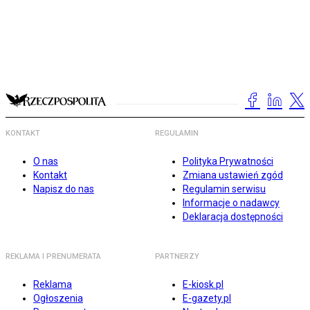
KONTAKT
REGULAMIN
O nas
Polityka Prywatności
Kontakt
Zmiana ustawień zgód
Napisz do nas
Regulamin serwisu
Informacje o nadawcy
Deklaracja dostępności
REKLAMA I PRENUMERATA
PARTNERZY
Reklama
E-kiosk.pl
Ogłoszenia
E-gazety.pl