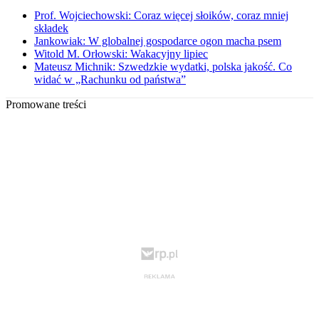
Prof. Wojciechowski: Coraz więcej słoików, coraz mniej
składek
Jankowiak: W globalnej gospodarce ogon macha psem
Witold M. Orłowski: Wakacyjny lipiec
Mateusz Michnik: Szwedzkie wydatki, polska jakość. Co
widać w „Rachunku od państwa”
Promowane treści