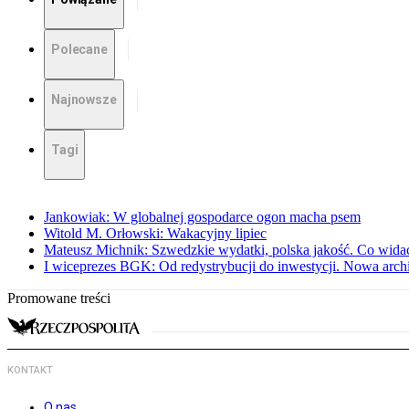
Polecane
Najnowsze
Tagi
Jankowiak: W globalnej gospodarce ogon macha psem
Witold M. Orłowski: Wakacyjny lipiec
Mateusz Michnik: Szwedzkie wydatki, polska jakość. Co wid
I wiceprezes BGK: Od redystrybucji do inwestycji. Nowa arc
Promowane treści
KONTAKT
O nas