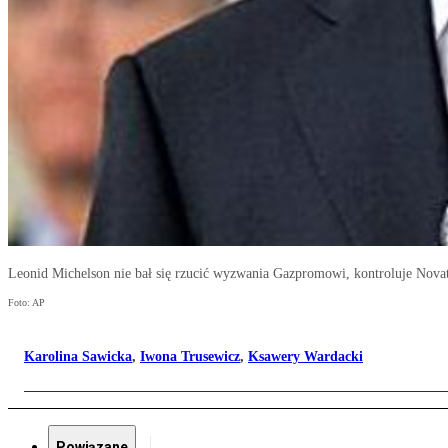
Leonid Michelson nie bał się rzucić wyzwania Gazpromowi, kontroluje Novat
Foto: AP
Karolina Sawicka
,
Iwona Trusewicz
,
Ksawery Wardacki
Powiązane