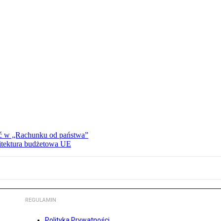
ać w „Rachunku od państwa”
hitektura budżetowa UE
REGULAMIN
Polityka Prywatności