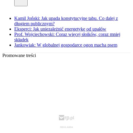
Kamil Joński: Jak upada konstytucyjne tabu. Co dalej z
długiem publicznym?
Eksperci: Jak uniezależnić energetykę od upałów
Prof. Wojciechowski: Coraz więcej słoików, coraz mniej
składek
Jankowiak: W globalnej gospodarce ogon macha psem
Promowane treści