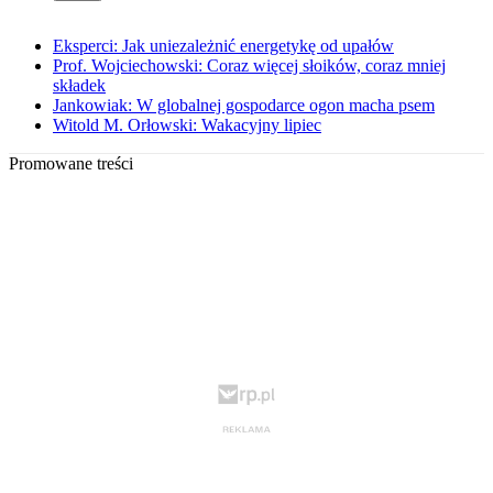
Eksperci: Jak uniezależnić energetykę od upałów
Prof. Wojciechowski: Coraz więcej słoików, coraz mniej
składek
Jankowiak: W globalnej gospodarce ogon macha psem
Witold M. Orłowski: Wakacyjny lipiec
Promowane treści