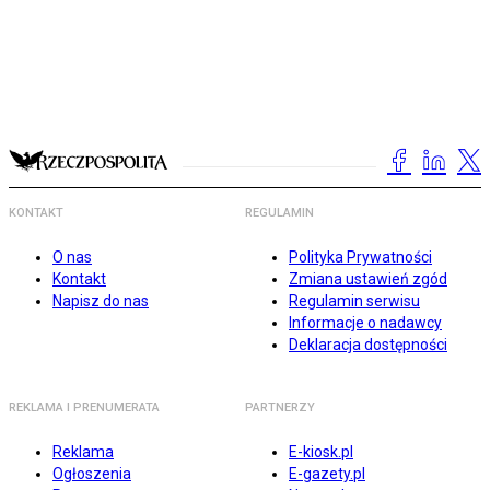
KONTAKT
REGULAMIN
O nas
Polityka Prywatności
Kontakt
Zmiana ustawień zgód
Napisz do nas
Regulamin serwisu
Informacje o nadawcy
Deklaracja dostępności
REKLAMA I PRENUMERATA
PARTNERZY
Reklama
E-kiosk.pl
Ogłoszenia
E-gazety.pl