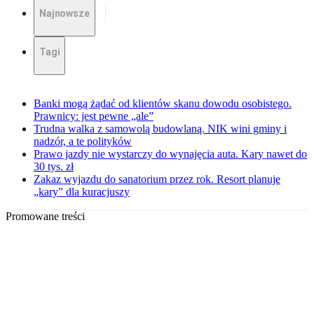
Najnowsze
Tagi
Banki mogą żądać od klientów skanu dowodu osobistego.
Prawnicy: jest pewne „ale”
Trudna walka z samowolą budowlaną. NIK wini gminy i
nadzór, a te polityków
Prawo jazdy nie wystarczy do wynajęcia auta. Kary nawet do
30 tys. zł
Zakaz wyjazdu do sanatorium przez rok. Resort planuje
„kary” dla kuracjuszy
Promowane treści