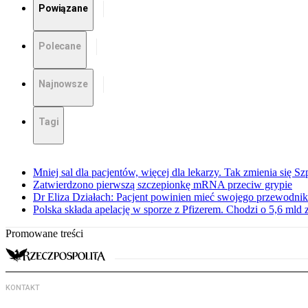
Powiązane
Polecane
Najnowsze
Tagi
Mniej sal dla pacjentów, więcej dla lekarzy. Tak zmienia się S
Zatwierdzono pierwszą szczepionkę mRNA przeciw grypie
Dr Eliza Działach: Pacjent powinien mieć swojego przewodnik
Polska składa apelację w sporze z Pfizerem. Chodzi o 5,6 mld z
Promowane treści
KONTAKT