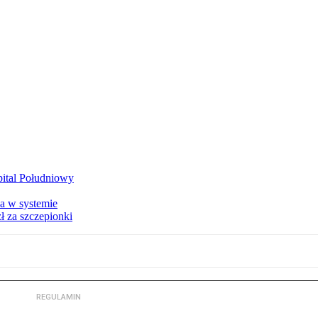
zpital Południowy
a w systemie
ł za szczepionki
REGULAMIN