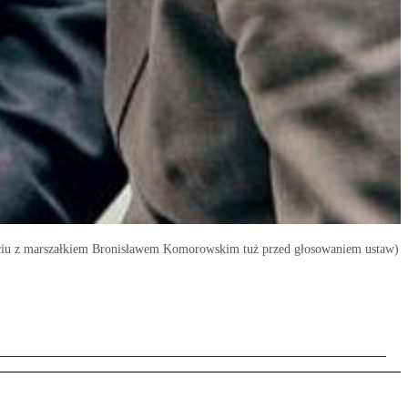
jęciu z marszałkiem Bronisławem Komorowskim tuż przed głosowaniem ustaw)