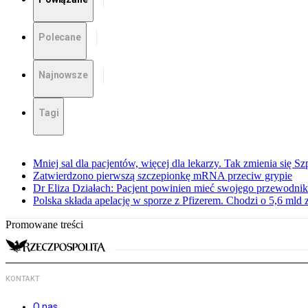
Polecane
Najnowsze
Tagi
Mniej sal dla pacjentów, więcej dla lekarzy. Tak zmienia się S
Zatwierdzono pierwszą szczepionkę mRNA przeciw grypie
Dr Eliza Działach: Pacjent powinien mieć swojego przewodnik
Polska składa apelację w sporze z Pfizerem. Chodzi o 5,6 mld z
Promowane treści
KONTAKT
O nas