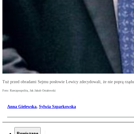
Tuż przed obradami Sejmu posłowie Lewicy zdecydowali, że nie poprą rząd
Foto: Rzeczpospolita, Jak Jakub Ostałowski
Anna Gielewska
,
Sylwia Szparkowska
Powiązane