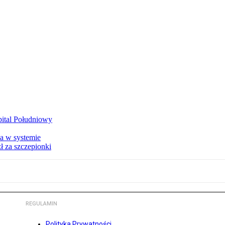
zpital Południowy
a w systemie
ł za szczepionki
REGULAMIN
Polityka Prywatności