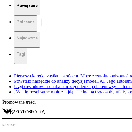
Powiązane
Polecane
Najnowsze
Tagi
Pierwsza karetka zasilana słońcem. Może zrewolucjonizować r
Powstało narzędzie do analizy decyzji modeli AI. Jego autoram
Użytkowników TikToka bardziej interesują fakenewsy na temat
„Wiadomości same mnie znajdą". Jedna na trzy osoby ufa tylk
Promowane treści
KONTAKT