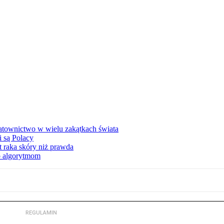
atownictwo w wielu zakątkach świata
i są Polacy
 raka skóry niż prawda
o algorytmom
REGULAMIN