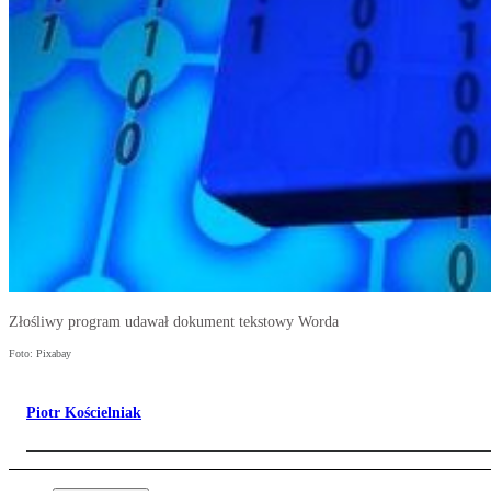
Złośliwy program udawał dokument tekstowy Worda
Foto: Pixabay
Piotr Kościelniak