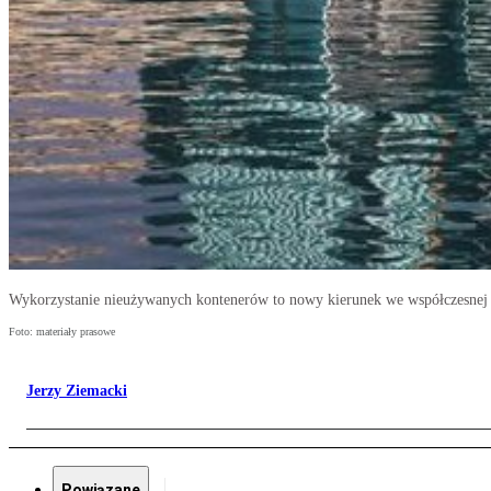
Wykorzystanie nieużywanych kontenerów to nowy kierunek we współczesnej 
Foto: materiały prasowe
Jerzy Ziemacki
Powiązane