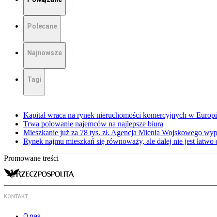
Polecane
Najnowsze
Tagi
Kapitał wraca na rynek nieruchomości komercyjnych w Europ
Trwa polowanie najemców na najlepsze biura
Mieszkanie już za 78 tys. zł. Agencja Mienia Wojskowego wyp
Rynek najmu mieszkań się równoważy, ale dalej nie jest łatwo
Promowane treści
KONTAKT
O nas