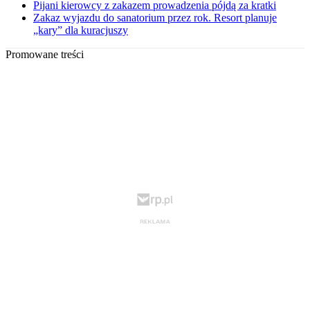
Pijani kierowcy z zakazem prowadzenia pójdą za kratki
Zakaz wyjazdu do sanatorium przez rok. Resort planuje
„kary” dla kuracjuszy
Promowane treści