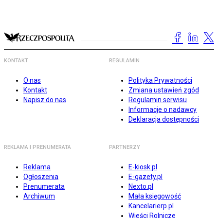
KONTAKT
REGULAMIN
O nas
Polityka Prywatności
Kontakt
Zmiana ustawień zgód
Napisz do nas
Regulamin serwisu
Informacje o nadawcy
Deklaracja dostępności
REKLAMA I PRENUMERATA
PARTNERZY
Reklama
E-kiosk.pl
Ogłoszenia
E-gazety.pl
Prenumerata
Nexto.pl
Archiwum
Mała księgowość
Kancelarierp.pl
Wieści Rolnicze