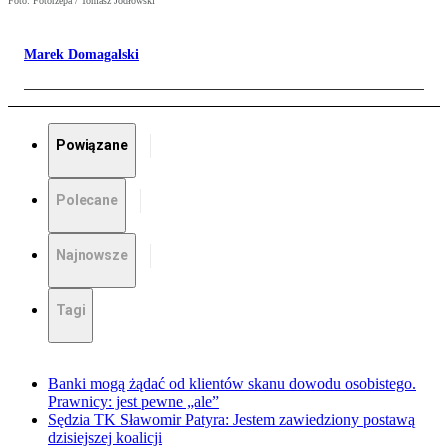
Foto: Fotorzepa / Tomasz Jodłowski
Marek Domagalski
Powiązane
Polecane
Najnowsze
Tagi
Banki mogą żądać od klientów skanu dowodu osobistego.
Prawnicy: jest pewne „ale”
Sędzia TK Sławomir Patyra: Jestem zawiedziony postawą
dzisiejszej koalicji