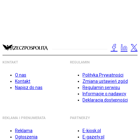
KONTAKT
REGULAMIN
O nas
Polityka Prywatności
Kontakt
Zmiana ustawień zgód
Napisz do nas
Regulamin serwisu
Informacje o nadawcy
Deklaracja dostępności
REKLAMA I PRENUMERATA
PARTNERZY
Reklama
E-kiosk.pl
Ogłoszenia
E-gazety.pl