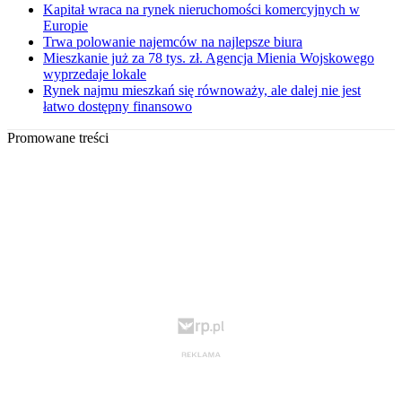
Kapitał wraca na rynek nieruchomości komercyjnych w
Europie
Trwa polowanie najemców na najlepsze biura
Mieszkanie już za 78 tys. zł. Agencja Mienia Wojskowego
wyprzedaje lokale
Rynek najmu mieszkań się równoważy, ale dalej nie jest
łatwo dostępny finansowo
Promowane treści