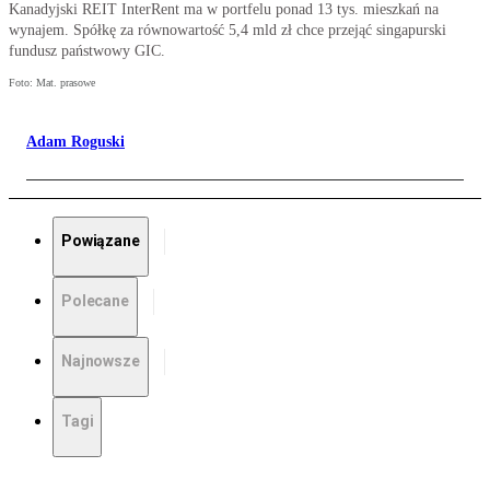
Kanadyjski REIT InterRent ma w portfelu ponad 13 tys. mieszkań na
wynajem. Spółkę za równowartość 5,4 mld zł chce przejąć singapurski
fundusz państwowy GIC.
Foto: Mat. prasowe
Adam Roguski
Powiązane
Polecane
Najnowsze
Tagi