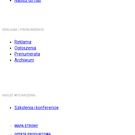
Napisz do nas
REKLAMA I PRENUMERATA
Reklama
Ogłoszenia
Prenumerata
Archiwum
NASZE WYDARZENIA
Szkolenia i konferencje
MAPA STRONY
OFERTA PRODUKTOWA