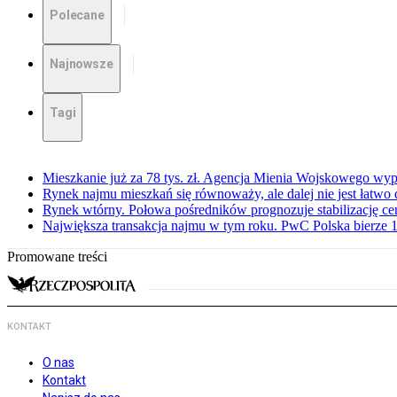
Polecane
Najnowsze
Tagi
Mieszkanie już za 78 tys. zł. Agencja Mienia Wojskowego wyp
Rynek najmu mieszkań się równoważy, ale dalej nie jest łatwo
Rynek wtórny. Połowa pośredników prognozuje stabilizację c
Największa transakcja najmu w tym roku. PwC Polska bierze 1
Promowane treści
KONTAKT
O nas
Kontakt