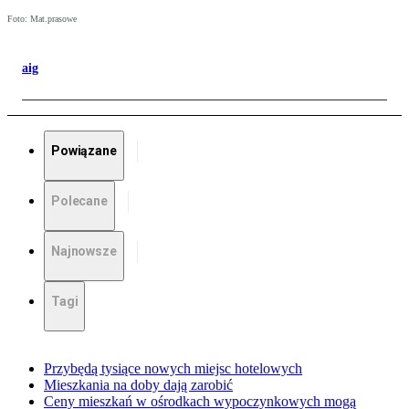
Foto: Mat.prasowe
aig
Powiązane
Polecane
Najnowsze
Tagi
Przybędą tysiące nowych miejsc hotelowych
Mieszkania na doby dają zarobić
Ceny mieszkań w ośrodkach wypoczynkowych mogą