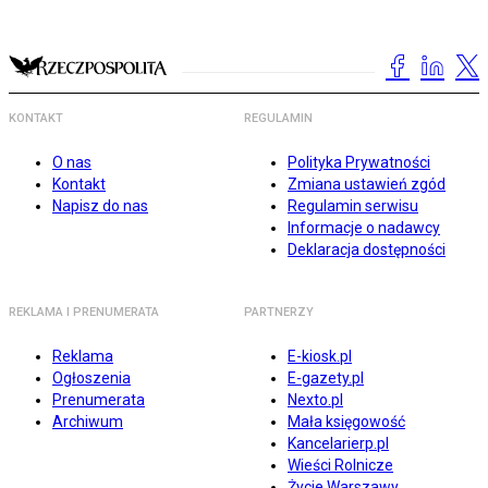
KONTAKT
REGULAMIN
O nas
Polityka Prywatności
Kontakt
Zmiana ustawień zgód
Napisz do nas
Regulamin serwisu
Informacje o nadawcy
Deklaracja dostępności
REKLAMA I PRENUMERATA
PARTNERZY
Reklama
E-kiosk.pl
Ogłoszenia
E-gazety.pl
Prenumerata
Nexto.pl
Archiwum
Mała księgowość
Kancelarierp.pl
Wieści Rolnicze
Życie Warszawy