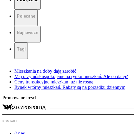
Polecane
Najnowsze
Tagi
Mieszkania na doby dają zarobić
Maj przyniósł uspokojenie na rynku mieszkań. Ale co dalej?
Ceny transakcyjne mieszkań już nie rosną
Rynek wtórny mieszkań. Rabaty są na porządku dziennym
Promowane treści
KONTAKT
O nas