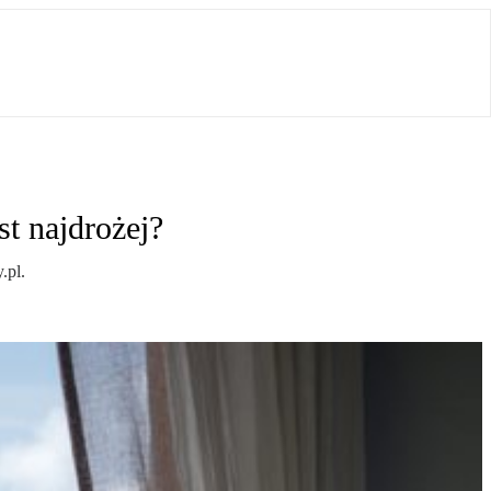
t najdrożej?
.pl.