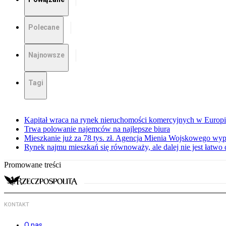
Polecane
Najnowsze
Tagi
Kapitał wraca na rynek nieruchomości komercyjnych w Europ
Trwa polowanie najemców na najlepsze biura
Mieszkanie już za 78 tys. zł. Agencja Mienia Wojskowego wyp
Rynek najmu mieszkań się równoważy, ale dalej nie jest łatwo
Promowane treści
KONTAKT
O nas