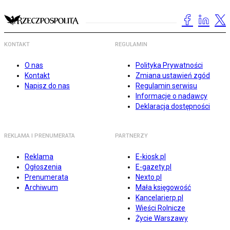
KONTAKT
REGULAMIN
O nas
Polityka Prywatności
Kontakt
Zmiana ustawień zgód
Napisz do nas
Regulamin serwisu
Informacje o nadawcy
Deklaracja dostępności
REKLAMA I PRENUMERATA
PARTNERZY
Reklama
E-kiosk.pl
Ogłoszenia
E-gazety.pl
Prenumerata
Nexto.pl
Archiwum
Mała księgowość
Kancelarierp.pl
Wieści Rolnicze
Życie Warszawy