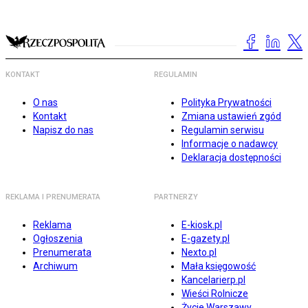
KONTAKT
REGULAMIN
O nas
Polityka Prywatności
Kontakt
Zmiana ustawień zgód
Napisz do nas
Regulamin serwisu
Informacje o nadawcy
Deklaracja dostępności
REKLAMA I PRENUMERATA
PARTNERZY
Reklama
E-kiosk.pl
Ogłoszenia
E-gazety.pl
Prenumerata
Nexto.pl
Archiwum
Mała księgowość
Kancelarierp.pl
Wieści Rolnicze
Życie Warszawy