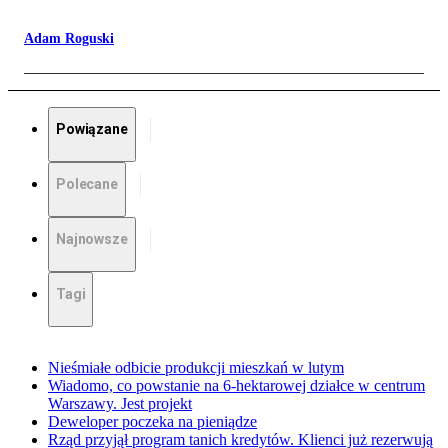
Adam Roguski
Powiązane
Polecane
Najnowsze
Tagi
Nieśmiałe odbicie produkcji mieszkań w lutym
Wiadomo, co powstanie na 6-hektarowej działce w centrum
Warszawy. Jest projekt
Deweloper poczeka na pieniądze
Rząd przyjął program tanich kredytów. Klienci już rezerwują