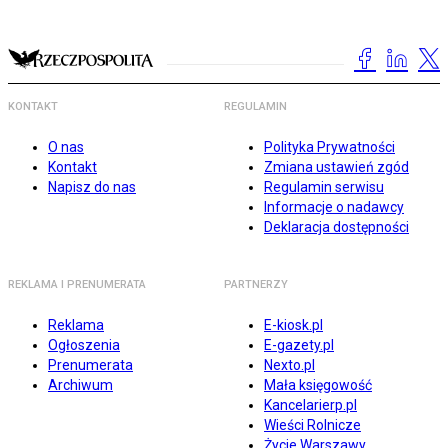
KONTAKT
REGULAMIN
O nas
Polityka Prywatności
Kontakt
Zmiana ustawień zgód
Napisz do nas
Regulamin serwisu
Informacje o nadawcy
Deklaracja dostępności
REKLAMA I PRENUMERATA
PARTNERZY
Reklama
E-kiosk.pl
Ogłoszenia
E-gazety.pl
Prenumerata
Nexto.pl
Archiwum
Mała księgowość
Kancelarierp.pl
Wieści Rolnicze
Życie Warszawy