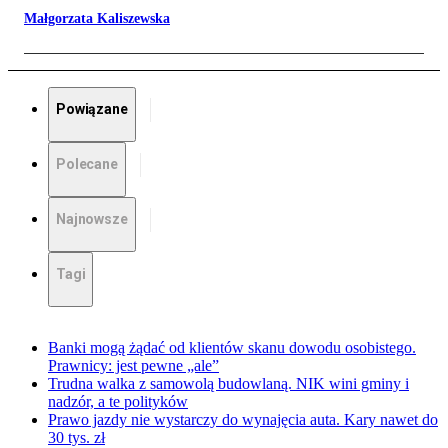
Małgorzata Kaliszewska
Powiązane
Polecane
Najnowsze
Tagi
Banki mogą żądać od klientów skanu dowodu osobistego.
Prawnicy: jest pewne „ale”
Trudna walka z samowolą budowlaną. NIK wini gminy i
nadzór, a te polityków
Prawo jazdy nie wystarczy do wynajęcia auta. Kary nawet do
30 tys. zł