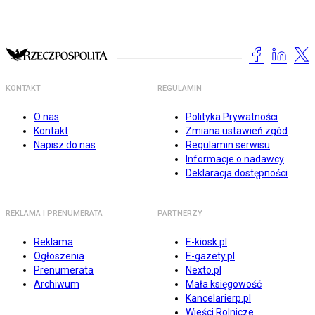
KONTAKT
REGULAMIN
O nas
Polityka Prywatności
Kontakt
Zmiana ustawień zgód
Napisz do nas
Regulamin serwisu
Informacje o nadawcy
Deklaracja dostępności
REKLAMA I PRENUMERATA
PARTNERZY
Reklama
E-kiosk.pl
Ogłoszenia
E-gazety.pl
Prenumerata
Nexto.pl
Archiwum
Mała księgowość
Kancelarierp.pl
Wieści Rolnicze