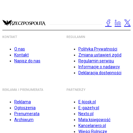
KONTAKT
REGULAMIN
O nas
Polityka Prywatności
Kontakt
Zmiana ustawień zgód
Napisz do nas
Regulamin serwisu
Informacje o nadawcy
Deklaracja dostępności
REKLAMA I PRENUMERATA
PARTNERZY
Reklama
E-kiosk.pl
Ogłoszenia
E-gazety.pl
Prenumerata
Nexto.pl
Archiwum
Mała księgowość
Kancelarierp.pl
Wieści Rolnicze