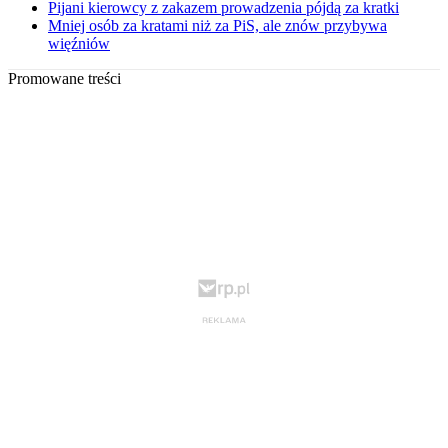
Pijani kierowcy z zakazem prowadzenia pójdą za kratki
Mniej osób za kratami niż za PiS, ale znów przybywa
więźniów
Promowane treści