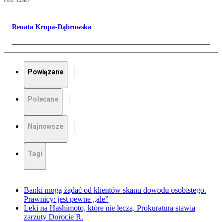
Foto: 123RF
Renata Krupa-Dąbrowska
Powiązane
Polecane
Najnowsze
Tagi
Banki mogą żądać od klientów skanu dowodu osobistego.
Prawnicy: jest pewne „ale”
Leki na Hashimoto, które nie leczą. Prokuratura stawia
zarzuty Dorocie R.