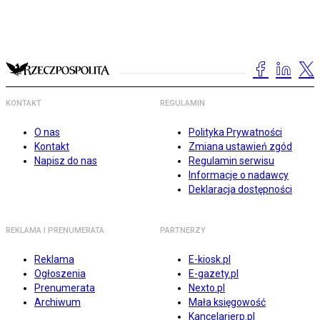
KONTAKT
REGULAMIN
O nas
Polityka Prywatności
Kontakt
Zmiana ustawień zgód
Napisz do nas
Regulamin serwisu
Informacje o nadawcy
Deklaracja dostępności
REKLAMA I PRENUMERATA
PARTNERZY
Reklama
E-kiosk.pl
Ogłoszenia
E-gazety.pl
Prenumerata
Nexto.pl
Archiwum
Mała księgowość
Kancelarierp.pl