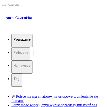
Foto: Adobe Stock
Aneta Gawrońska
Powiązane
Polecane
Najnowsze
Tagi
W Polsce nie ma amatorów na urlopowe wymienianie się
domami
Duży może więcej, czyli wyniki sprzedaży mieszkań w I