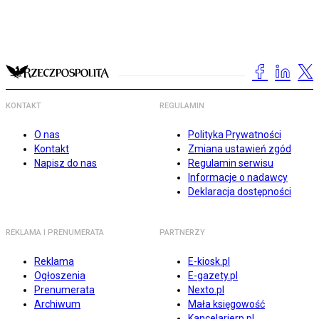
KONTAKT
REGULAMIN
O nas
Polityka Prywatności
Kontakt
Zmiana ustawień zgód
Napisz do nas
Regulamin serwisu
Informacje o nadawcy
Deklaracja dostępności
REKLAMA I PRENUMERATA
PARTNERZY
Reklama
E-kiosk.pl
Ogłoszenia
E-gazety.pl
Prenumerata
Nexto.pl
Archiwum
Mała księgowość
Kancelarierp.pl