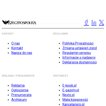
KONTAKT
REGULAMIN
O nas
Polityka Prywatności
Kontakt
Zmiana ustawień zgód
Napisz do nas
Regulamin serwisu
Informacje o nadawcy
Deklaracja dostępności
REKLAMA I PRENUMERATA
PARTNERZY
Reklama
E-kiosk.pl
Ogłoszenia
E-gazety.pl
Prenumerata
Nexto.pl
Archiwum
Mała księgowość
Kancelarierp.pl