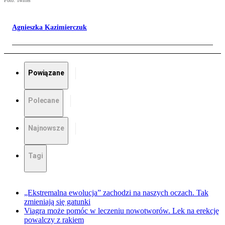
Foto: Twitter
Agnieszka Kazimierczuk
Powiązane
Polecane
Najnowsze
Tagi
„Ekstremalna ewolucja” zachodzi na naszych oczach. Tak
zmieniają się gatunki
Viagra może pomóc w leczeniu nowotworów. Lek na erekcję
powalczy z rakiem