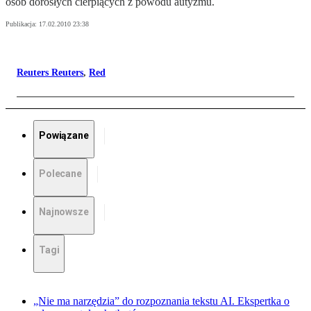
osób dorosłych cierpiących z powodu autyzmu.
Publikacja:
17.02.2010 23:38
Reuters Reuters
,
Red
Powiązane
Polecane
Najnowsze
Tagi
„Nie ma narzędzia” do rozpoznania tekstu AI. Ekspertka o