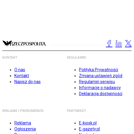
KONTAKT
REGULAMIN
O nas
Polityka Prywatności
Kontakt
Zmiana ustawień zgód
Napisz do nas
Regulamin serwisu
Informacje o nadawcy
Deklaracja dostępności
REKLAMA I PRENUMERATA
PARTNERZY
Reklama
E-kiosk.pl
Ogłoszenia
E-gazety.pl