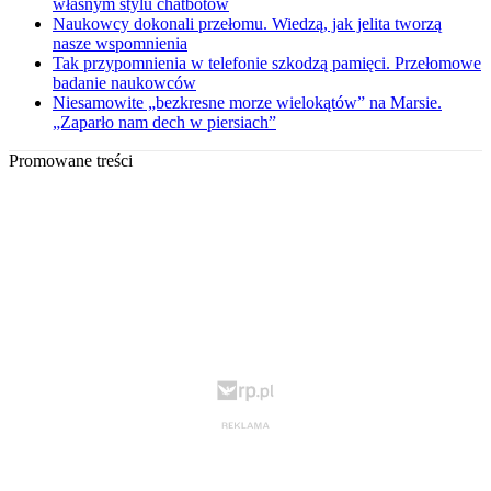
własnym stylu chatbotów
Naukowcy dokonali przełomu. Wiedzą, jak jelita tworzą
nasze wspomnienia
Tak przypomnienia w telefonie szkodzą pamięci. Przełomowe
badanie naukowców
Niesamowite „bezkresne morze wielokątów” na Marsie.
„Zaparło nam dech w piersiach”
Promowane treści