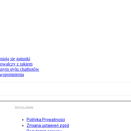
iają się gatunki
owalczy z rakiem
asnym stylu chatbotów
e wspomnienia
REGULAMIN
Polityka Prywatności
Zmiana ustawień zgód