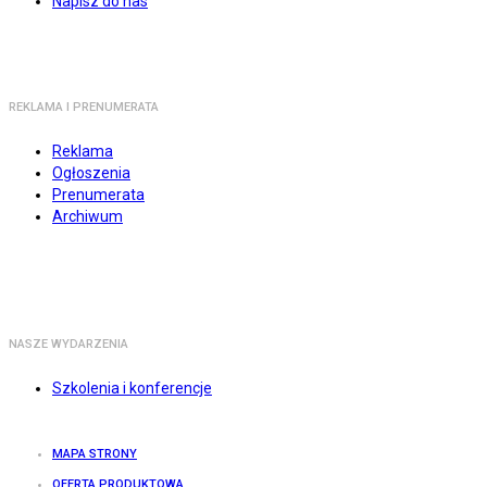
Napisz do nas
REKLAMA I PRENUMERATA
Reklama
Ogłoszenia
Prenumerata
Archiwum
NASZE WYDARZENIA
Szkolenia i konferencje
MAPA STRONY
OFERTA PRODUKTOWA