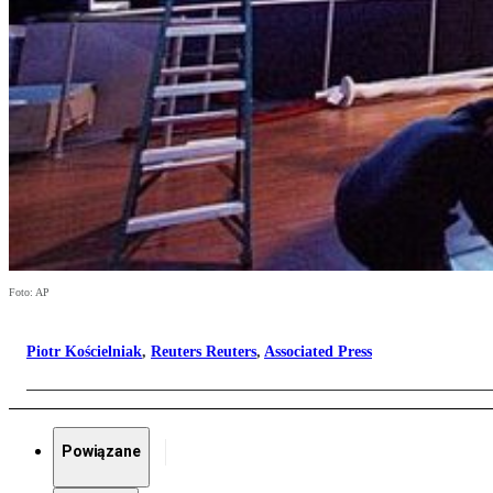
Foto: AP
Piotr Kościelniak
,
Reuters Reuters
,
Associated Press
Powiązane