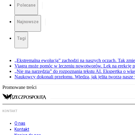
Polecane
Najnowsze
Tagi
„Ekstremalna ewolucja” zachodzi na naszych oczach. Tak zmien
Viagra może pomóc w leczeniu nowotworów. Lek na erekcję p
„Nie ma narzędzia” do rozpoznania tekstu AI. Ekspertka o wł
Naukowcy dokonali przełomu. Wiedzą, jak jelita tworzą nasz
Promowane treści
KONTAKT
O nas
Kontakt