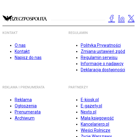
KONTAKT
REGULAMIN
O nas
Polityka Prywatności
Kontakt
Zmiana ustawień zgód
Napisz do nas
Regulamin serwisu
Informacje o nadawcy
Deklaracja dostępności
REKLAMA I PRENUMERATA
PARTNERZY
Reklama
E-kiosk.pl
Ogłoszenia
E-gazety.pl
Prenumerata
Nexto.pl
Archiwum
Mała księgowość
Kancelarierp.pl
Wieści Rolnicze
Życie Warszawy