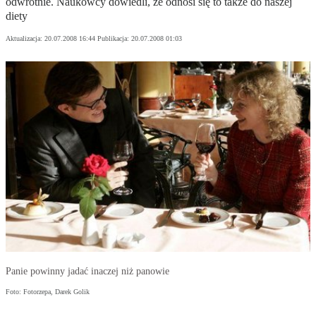
odwrotnie. Naukowcy dowiedli, że odnosi się to także do naszej
diety
Aktualizacja:
20.07.2008 16:44
Publikacja:
20.07.2008 01:03
Panie powinny jadać inaczej niż panowie
Foto: Fotorzepa, Darek Golik