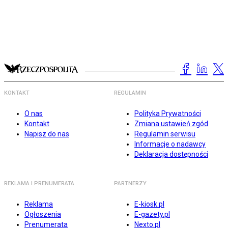
KONTAKT
REGULAMIN
O nas
Polityka Prywatności
Kontakt
Zmiana ustawień zgód
Napisz do nas
Regulamin serwisu
Informacje o nadawcy
Deklaracja dostępności
REKLAMA I PRENUMERATA
PARTNERZY
Reklama
E-kiosk.pl
Ogłoszenia
E-gazety.pl
Prenumerata
Nexto.pl