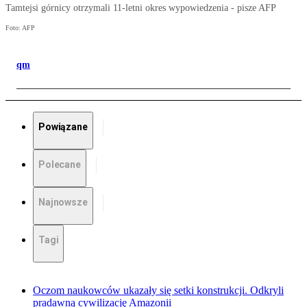
Tamtejsi górnicy otrzymali 11-letni okres wypowiedzenia - pisze AFP
Foto: AFP
qm
Powiązane
Polecane
Najnowsze
Tagi
Oczom naukowców ukazały się setki konstrukcji. Odkryli
pradawną cywilizację Amazonii