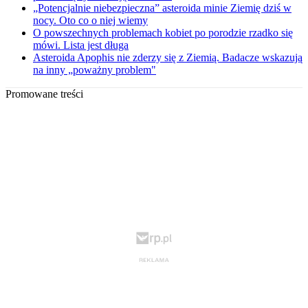
„Potencjalnie niebezpieczna” asteroida minie Ziemię dziś w
nocy. Oto co o niej wiemy
O powszechnych problemach kobiet po porodzie rzadko się
mówi. Lista jest długa
Asteroida Apophis nie zderzy się z Ziemią. Badacze wskazują
na inny „poważny problem"
Promowane treści