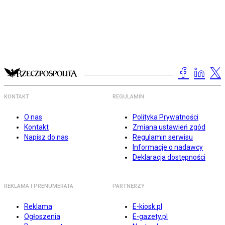
KONTAKT
REGULAMIN
O nas
Polityka Prywatności
Kontakt
Zmiana ustawień zgód
Napisz do nas
Regulamin serwisu
Informacje o nadawcy
Deklaracja dostępności
REKLAMA I PRENUMERATA
PARTNERZY
Reklama
E-kiosk.pl
Ogłoszenia
E-gazety.pl