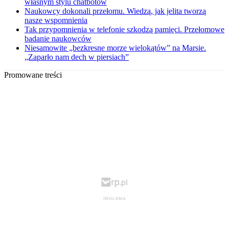
własnym stylu chatbotów
Naukowcy dokonali przełomu. Wiedzą, jak jelita tworzą
nasze wspomnienia
Tak przypomnienia w telefonie szkodzą pamięci. Przełomowe
badanie naukowców
Niesamowite „bezkresne morze wielokątów” na Marsie.
„Zaparło nam dech w piersiach”
Promowane treści