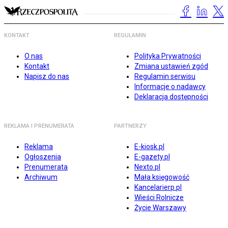
KONTAKT
REGULAMIN
O nas
Polityka Prywatności
Kontakt
Zmiana ustawień zgód
Napisz do nas
Regulamin serwisu
Informacje o nadawcy
Deklaracja dostępności
REKLAMA I PRENUMERATA
PARTNERZY
Reklama
E-kiosk.pl
Ogłoszenia
E-gazety.pl
Prenumerata
Nexto.pl
Archiwum
Mała księgowość
Kancelarierp.pl
Wieści Rolnicze
Życie Warszawy