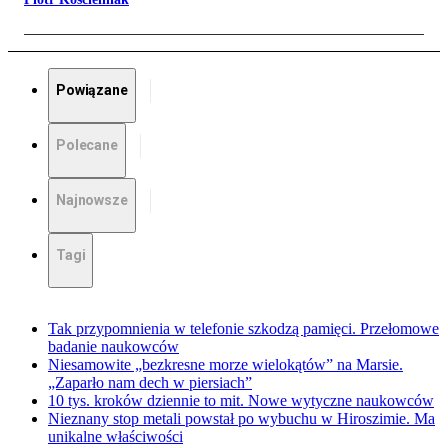
Powiązane
Polecane
Najnowsze
Tagi
Tak przypomnienia w telefonie szkodzą pamięci. Przełomowe
badanie naukowców
Niesamowite „bezkresne morze wielokątów” na Marsie.
„Zaparło nam dech w piersiach”
10 tys. kroków dziennie to mit. Nowe wytyczne naukowców
Nieznany stop metali powstał po wybuchu w Hiroszimie. Ma
unikalne właściwości