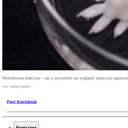
Wyhodowana kończyna – tak w przyszłości ma wyglądać medycyna regenera
Foto: materiały prasowe
Piotr Kościelniak
Powiązane