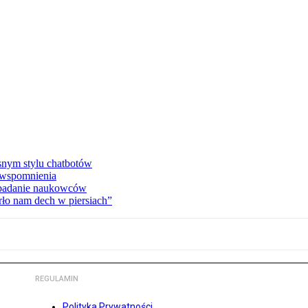
asnym stylu chatbotów
e wspomnienia
 badanie naukowców
ło nam dech w piersiach”
REGULAMIN
Polityka Prywatności