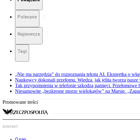
Polecane
Najnowsze
Tagi
„Nie ma narzędzia” do rozpoznania tekstu AI. Ekspertka o wł
Naukowcy dokonali przełomu. Wiedzą, jak jelita tworzą nasz
Tak przypomnienia w telefonie szkodzą pamięci. Przełomowe
Niesamowite „bezkresne morze wielokątów” na Marsie. „Zapar
Promowane treści
KONTAKT
O nas