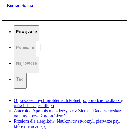
Konrad Szelest
Powiązane
Polecane
Najnowsze
Tagi
O powszechnych problemach kobiet po porodzie rzadko się
mówi. Lista jest długa
Asteroida Apophis nie zderzy się z Ziemią. Badacze wskazują
na inny „poważny problem"
Przełom dla alergików. Naukowcy stworzyli pierwsze psy,
które nie uczulają