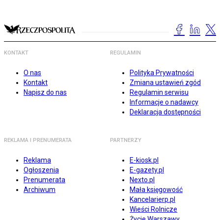
KONTAKT
REGULAMIN
O nas
Polityka Prywatności
Kontakt
Zmiana ustawień zgód
Napisz do nas
Regulamin serwisu
Informacje o nadawcy
Deklaracja dostępności
REKLAMA I PRENUMERATA
PARTNERZY
Reklama
E-kiosk.pl
Ogłoszenia
E-gazety.pl
Prenumerata
Nexto.pl
Archiwum
Mała księgowość
Kancelarierp.pl
Wieści Rolnicze
Życie Warszawy