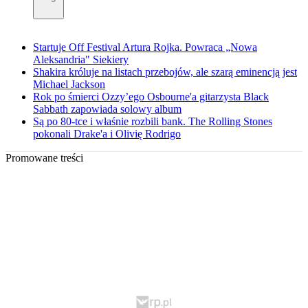
Startuje Off Festival Artura Rojka. Powraca „Nowa
Aleksandria" Siekiery
Shakira króluje na listach przebojów, ale szarą eminencją jest
Michael Jackson
Rok po śmierci Ozzy’ego Osbourne'a gitarzysta Black
Sabbath zapowiada solowy album
Są po 80-tce i właśnie rozbili bank. The Rolling Stones
pokonali Drake'a i Olivię Rodrigo
Promowane treści