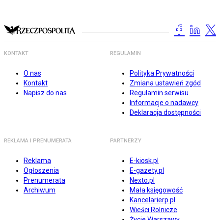
KONTAKT
REGULAMIN
O nas
Polityka Prywatności
Kontakt
Zmiana ustawień zgód
Napisz do nas
Regulamin serwisu
Informacje o nadawcy
Deklaracja dostępności
REKLAMA I PRENUMERATA
PARTNERZY
Reklama
E-kiosk.pl
Ogłoszenia
E-gazety.pl
Prenumerata
Nexto.pl
Archiwum
Mała księgowość
Kancelarierp.pl
Wieści Rolnicze
Życie Warszawy