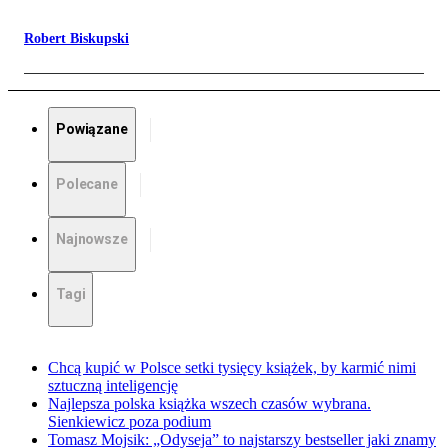
Robert Biskupski
Powiązane
Polecane
Najnowsze
Tagi
Chcą kupić w Polsce setki tysięcy książek, by karmić nimi
sztuczną inteligencję
Najlepsza polska książka wszech czasów wybrana.
Sienkiewicz poza podium
Tomasz Mojsik: „Odyseja” to najstarszy bestseller jaki znamy