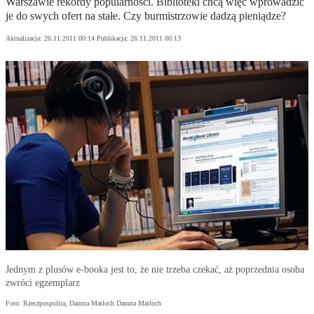
Warszawie rekordy popularności. Biblioteki chcą więc wprowadzić
je do swych ofert na stałe. Czy burmistrzowie dadzą pieniądze?
Aktualizacja:
26.11.2011 00:14
Publikacja:
26.11.2011 00:13
Jednym z plusów e-booka jest to, że nie trzeba czekać, aż poprzednia osoba
zwróci egzemplarz
Foto: Rzeczpospolita, Danuta Matloch Danuta Matloch