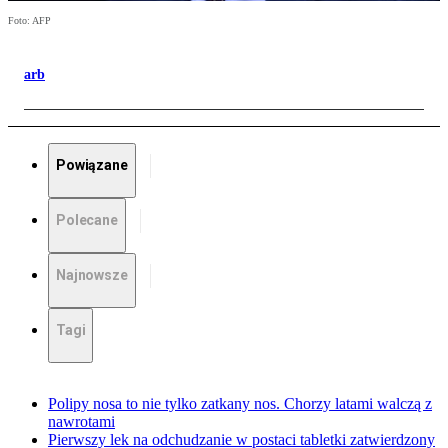
Foto: AFP
arb
Powiązane
Polecane
Najnowsze
Tagi
Polipy nosa to nie tylko zatkany nos. Chorzy latami walczą z
nawrotami
Pierwszy lek na odchudzanie w postaci tabletki zatwierdzony